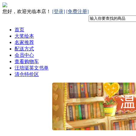
您好，欢迎光临本店！
[登录]
[免费注册]
首页
大奖绘本
名家推荐
配送方式
会员中心
查看购物车
汪培珽英文书单
清仓特价区