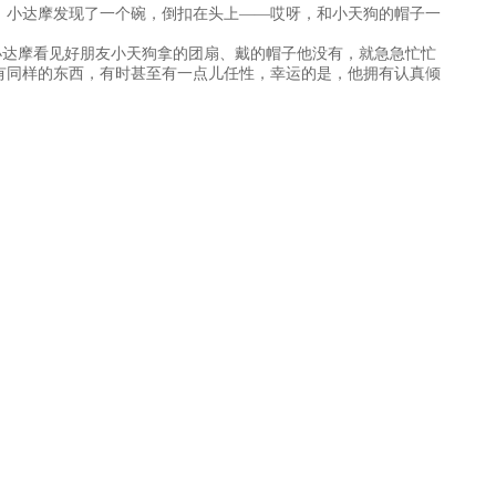
，小达摩发现了一个碗，倒扣在头上——哎呀，和小天狗的帽子一
小达摩看见好朋友小天狗拿的团扇、戴的帽子他没有，就急急忙忙
有同样的东西，有时甚至有一点儿任性，幸运的是，他拥有认真倾