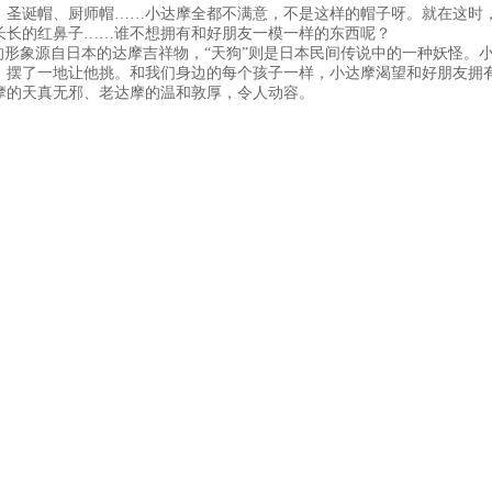
、圣诞帽、厨师帽……小达摩全都不满意，不是这样的帽子呀。就在这时
长长的红鼻子……谁不想拥有和好朋友一模一样的东西呢？
的形象源自日本的达摩吉祥物，“天狗”则是日本民间传说中的一种妖怪。
，摆了一地让他挑。和我们身边的每个孩子一样，小达摩渴望和好朋友拥
摩的天真无邪、老达摩的温和敦厚，令人动容。