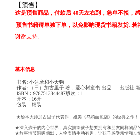
【预售】
这是预售商品，付款后 40天左右到，急单不接，感
预售书籍请单独下单，以免影响现货书籍发货. 
谢谢支持.
基本信息
书名: 小达摩和小天狗
作者:
（日）加古里子 著，爱心树童书 出品
出版社:
ISBN：
9787513344487
版次：1
开本：16开
包装：精装
★绘本大师加古里子代表作，媲美《乌鸦面包店》的经典之作！
★深入孩子的内心世界，真实描绘孩子想要拥有和朋友同样物品
★故事情节温暖幽默，人物表情生动有趣，让孩子感受亲情和友