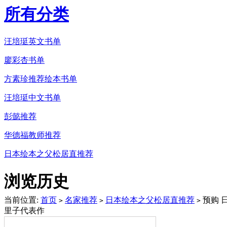
所有分类
汪培珽英文书单
廖彩杏书单
方素珍推荐绘本书单
汪培珽中文书单
彭懿推荐
华德福教师推荐
日本绘本之父松居直推荐
浏览历史
当前位置:
首页
名家推荐
日本绘本之父松居直推荐
预购 
>
>
>
里子代表作