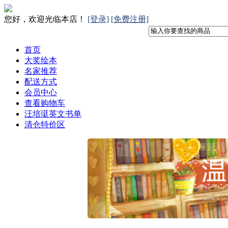
您好，欢迎光临本店！
[登录]
[免费注册]
首页
大奖绘本
名家推荐
配送方式
会员中心
查看购物车
汪培珽英文书单
清仓特价区