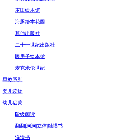
麦田绘本馆
海豚绘本花园
其他出版社
二十一世纪出版社
暖房子绘本馆
麦克米伦世纪
早教系列
婴儿读物
幼儿启蒙
阶级阅读
翻翻|洞洞|立体|触摸书
洗澡书