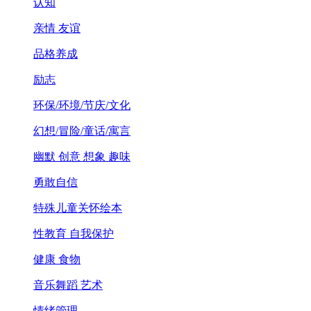
认知
亲情 友谊
品格养成
励志
环保/环境/节庆/文化
幻想/冒险/童话/寓言
幽默 创意 想象 趣味
勇敢自信
特殊儿童关怀绘本
性教育 自我保护
健康 食物
音乐舞蹈 艺术
情绪管理