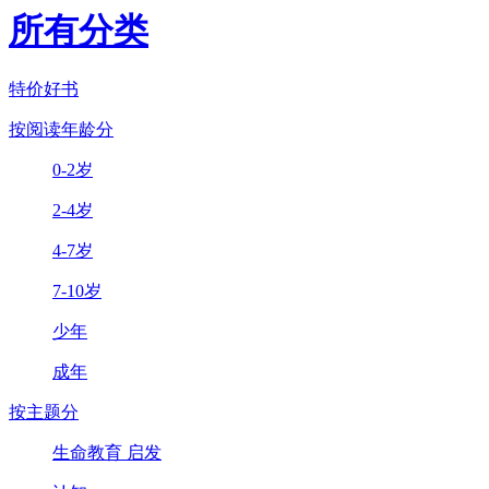
所有分类
特价好书
按阅读年龄分
0-2岁
2-4岁
4-7岁
7-10岁
少年
成年
按主题分
生命教育 启发