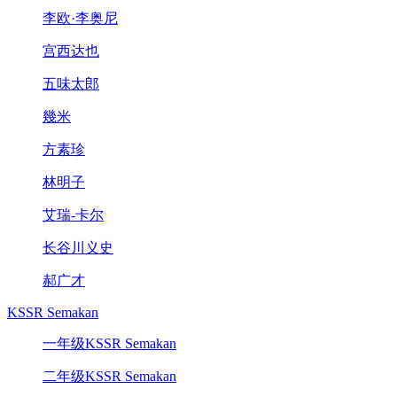
李欧·李奥尼
宫西达也
五味太郎
幾米
方素珍
林明子
艾瑞-卡尔
长谷川义史
郝广才
KSSR Semakan
一年级KSSR Semakan
二年级KSSR Semakan