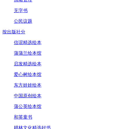
无字书
公民议题
按出版社分
信谊精选绘本
蒲蒲兰绘本馆
启发精选绘本
爱心树绘本馆
东方娃娃绘本
中国原创绘本
蒲公英绘本馆
和英童书
耕林文化精选好书