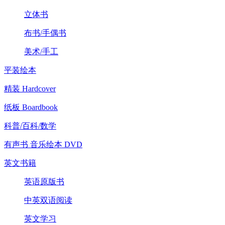
立体书
布书/手偶书
美术/手工
平装绘本
精装 Hardcover
纸板 Boardbook
科普/百科/数学
有声书 音乐绘本 DVD
英文书籍
英语原版书
中英双语阅读
英文学习