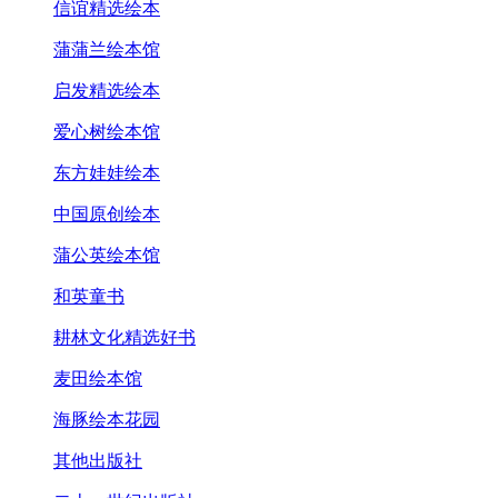
信谊精选绘本
蒲蒲兰绘本馆
启发精选绘本
爱心树绘本馆
东方娃娃绘本
中国原创绘本
蒲公英绘本馆
和英童书
耕林文化精选好书
麦田绘本馆
海豚绘本花园
其他出版社