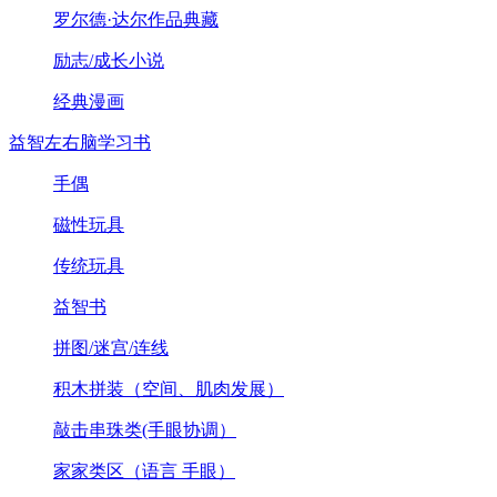
罗尔德·达尔作品典藏
励志/成长小说
经典漫画
益智左右脑学习书
手偶
磁性玩具
传统玩具
益智书
拼图/迷宫/连线
积木拼装（空间、肌肉发展）
敲击串珠类(手眼协调）
家家类区（语言 手眼）