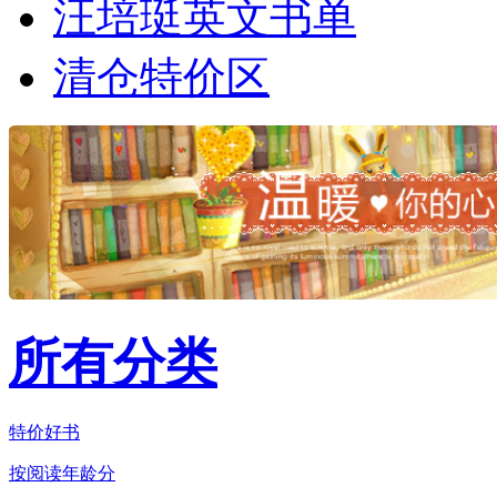
汪培珽英文书单
清仓特价区
所有分类
特价好书
按阅读年龄分