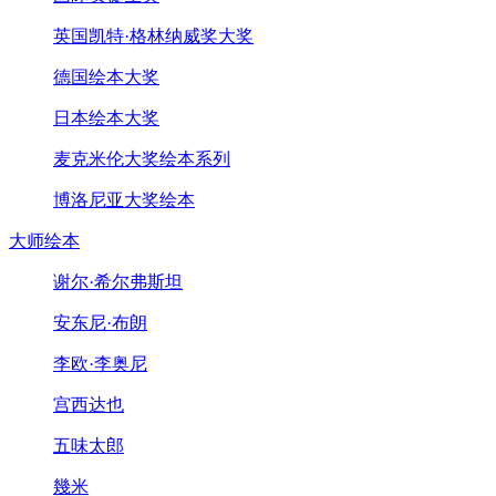
英国凯特·格林纳威奖大奖
德国绘本大奖
日本绘本大奖
麦克米伦大奖绘本系列
博洛尼亚大奖绘本
大师绘本
谢尔·希尔弗斯坦
安东尼·布朗
李欧·李奥尼
宫西达也
五味太郎
幾米