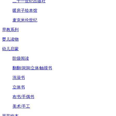
二十一世纪出版社
暖房子绘本馆
麦克米伦世纪
早教系列
婴儿读物
幼儿启蒙
阶级阅读
翻翻|洞洞|立体|触摸书
洗澡书
立体书
布书/手偶书
美术/手工
平装绘本