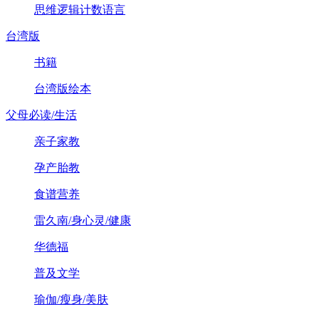
思维逻辑计数语言
台湾版
书籍
台湾版绘本
父母必读/生活
亲子家教
孕产胎教
食谱营养
雷久南/身心灵/健康
华德福
普及文学
瑜伽/瘦身/美肤