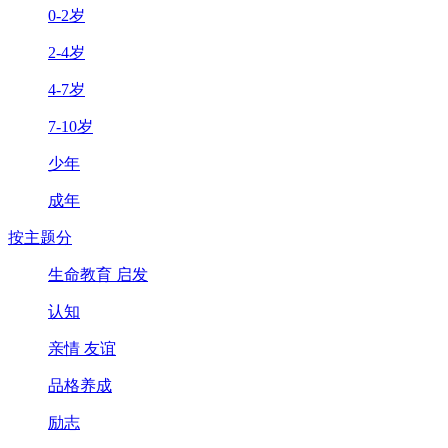
0-2岁
2-4岁
4-7岁
7-10岁
少年
成年
按主题分
生命教育 启发
认知
亲情 友谊
品格养成
励志