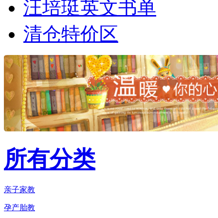
汪培珽英文书单
清仓特价区
所有分类
亲子家教
孕产胎教