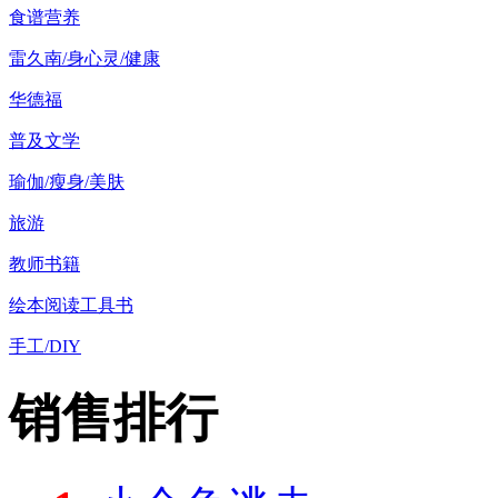
食谱营养
雷久南/身心灵/健康
华德福
普及文学
瑜伽/瘦身/美肤
旅游
教师书籍
绘本阅读工具书
手工/DIY
销售排行