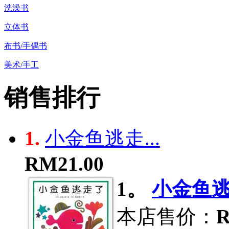
洗澡书
立体书
布书/手偶书
美术/手工
销售排行
1.
小金鱼逃走...
RM21.00
1。
小金鱼逃走
本店售价：
R