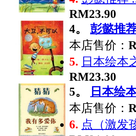
RM23.90
4。
彭懿推荐 .
本店售价：
R
5.
日本绘本之.
RM23.30
5。
日本绘本之
本店售价：
R
6.
点（激发孩.