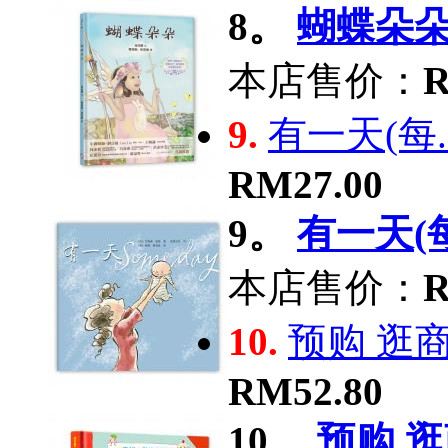
8。
蝴蝶朵朵 .
本店售价：
R
9.
有一天(每..
RM27.00
9。
有一天(每.
本店售价：
R
10.
预购 逛商.
RM52.80
10。
预购 逛商