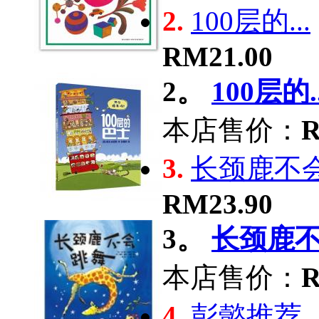
2.
100层的...
RM21.00
2。
100层的..
本店售价：
R
3.
长颈鹿不会.
RM23.90
3。
长颈鹿不会
本店售价：
R
4.
彭懿推荐 ..