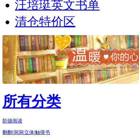
汪培珽英文书单
清仓特价区
所有分类
阶级阅读
翻翻|洞洞|立体|触摸书